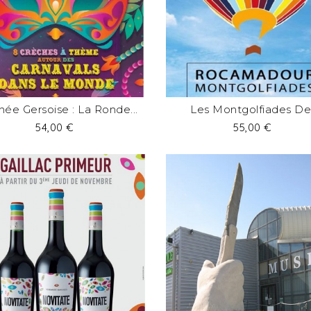
née Gersoise : La Ronde...
Les Montgolfiades De.
Prix
Prix
54,00 €
55,00 €