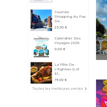
Journée
Shopping Au Pas
De...
Prix
23,00 €
Calendrier Des
Voyages 2026
Prix
0,00 €
La Fête De
L'Agneau (Lot
Et...
Prix
79,00 €

Toutes les meilleures ventes