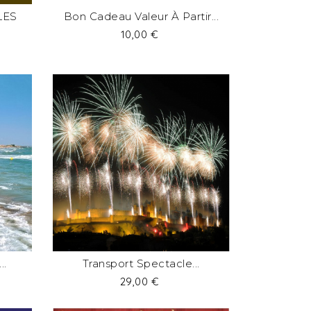
LES
Bon Cadeau Valeur À Partir...
Prix
10,00 €
..
Transport Spectacle...
Prix
29,00 €