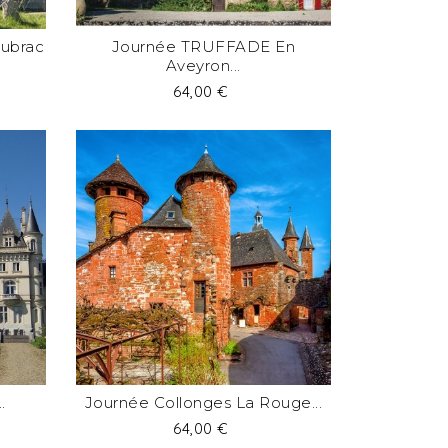
Aubrac
Journée TRUFFADE En
Aveyron...
Prix
64,00 €
.
Journée Collonges La Rouge...
Prix
64,00 €