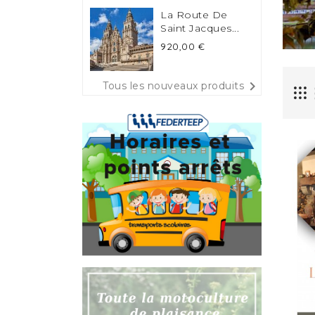
La Route De
Saint Jacques...
Prix
920,00 €

Tous les nouveaux produits