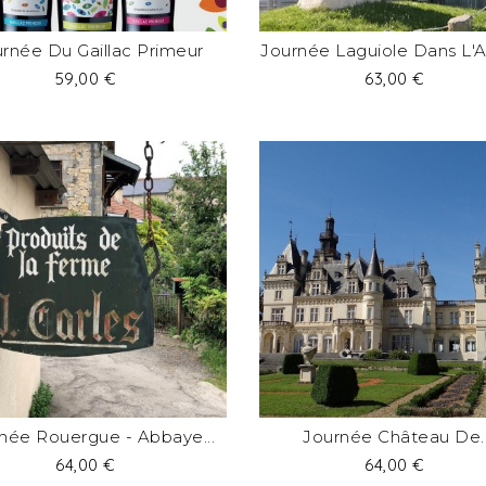
rnée Du Gaillac Primeur
Journée Laguiole Dans L'
Prix
Prix
59,00 €
63,00 €
née Rouergue - Abbaye...
Journée Château De..
Prix
Prix
64,00 €
64,00 €