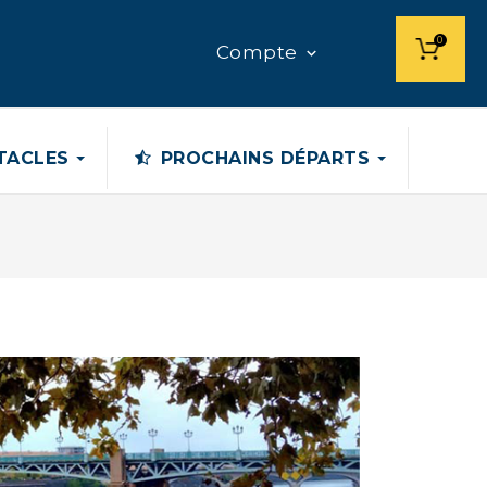
0
Compte

CTACLES
PROCHAINS DÉPARTS
LA BRETAGNE SUD : EN PAYS...
...
899,00 €
AUVERGNE, UN PATRIMOINE
NATURE
Les Volcans d'Auvergne, Le Puy...