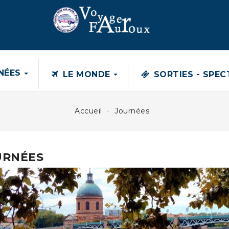
NÉES
LE MONDE
SORTIES - SPE
FRANCE
Accueil
Journées
LES TRADITIONS DE CAMARGUE
Normal...
URNÉES
430,00 €
580,00 €
SÉJOUR EN MARTINIQUE
Séjour hôtel bambou*** 8 jours...