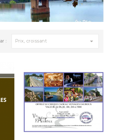
690,00 €
CARNAVAL DE NICE ET LA FÊTE...

Prix, croissant
ar :
14.00...
960,00 €