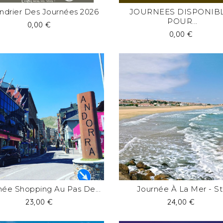
ndrier Des Journées 2026
JOURNEES DISPONIB
POUR...
Prix
0,00 €
Prix
0,00 €
née Shopping Au Pas De...
Journée À La Mer - St.
Prix
Prix
23,00 €
24,00 €