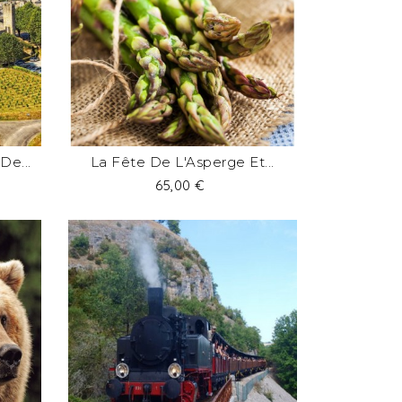
De...
La Fête De L'Asperge Et...
Prix
65,00 €