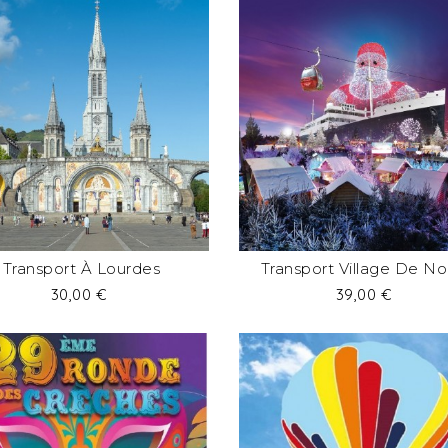
Transport À Lourdes
Transport Village De Noe
Prix
Prix
30,00 €
39,00 €