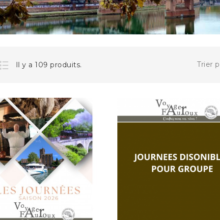
1 690,00 €
LE PIC DU MIDI ET LE...
SUPPLÉMENT -SANS
Trier p
Il y a 109 produits.
Le Pic du Midi et le Château de...
289,00 €