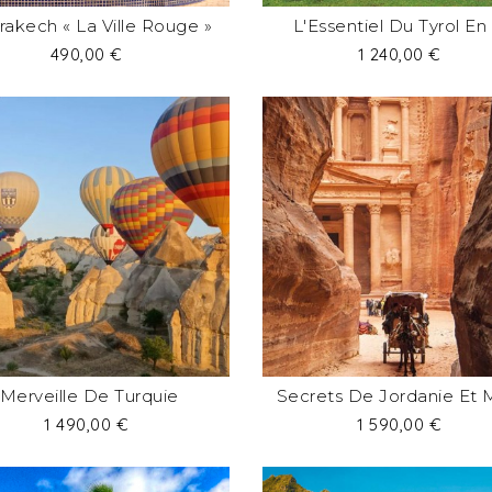
rakech « La Ville Rouge »
L'Essentiel Du Tyrol En 7
Prix
Prix
490,00 €
1 240,00 €
Merveille De Turquie
Secrets De Jordanie Et M
Prix
Prix
1 490,00 €
1 590,00 €