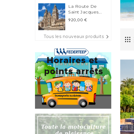
La Route De
Saint Jacques...
Prix
920,00 €

Tous les nouveaux produits