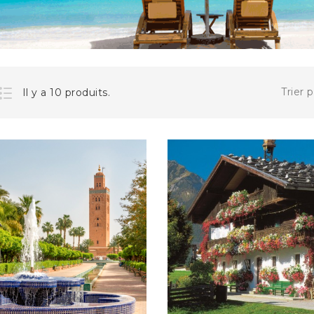
1 690,00 €
LE PIC DU MIDI ET LE...
SUPPLÉMENT -SANS
Trier p
Il y a 10 produits.
Le Pic du Midi et le Château de...
289,00 €