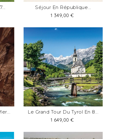
...
Séjour En République...
Prix
1 349,00 €
er...
Le Grand Tour Du Tyrol En 8...
Prix
1 649,00 €