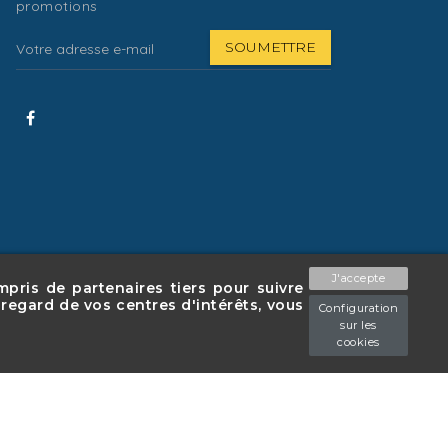
promotions
J'accepte
mpris de partenaires tiers pour suivre
 regard de vos centres d'intérêts, vous
Configuration
que de confidentialité
Politique de cookies
sur les
cookies