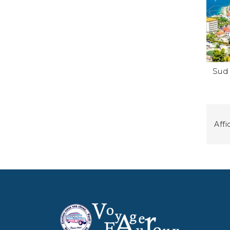
Sud 
Affi