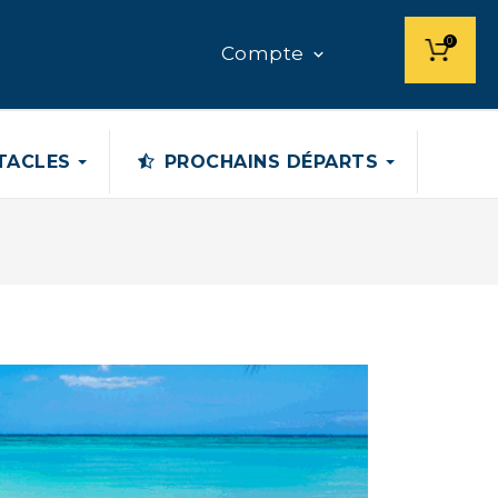
0
Compte

CTACLES
PROCHAINS DÉPARTS
LA BRETAGNE SUD : EN PAYS...
...
899,00 €
AUVERGNE, UN PATRIMOINE
NATURE
Les Volcans d'Auvergne, Le Puy...