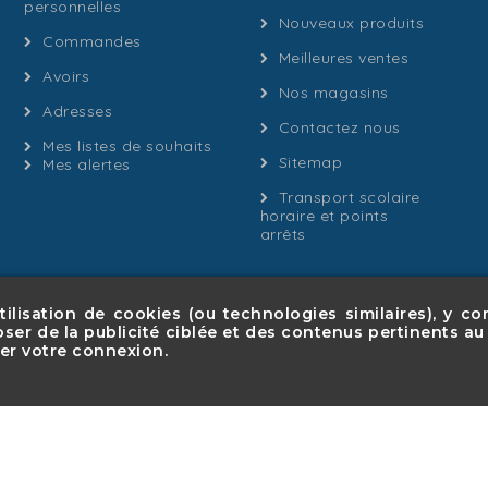
personnelles
Nouveaux produits
Commandes
Meilleures ventes
Avoirs
Nos magasins
Adresses
Contactez nous
Mes listes de souhaits
Sitemap
Mes alertes
Transport scolaire
horaire et points
arrêts
ilisation de cookies (ou technologies similaires), y co
Promotions
Nouveaux produits
Meilleures ventes
oser de la publicité ciblée et des contenus pertinents au
A propos
Paiement sécurisé
Nos autocars
Politi
ser votre connexion.
Contactez-nous
sitemap
Magasins
p™