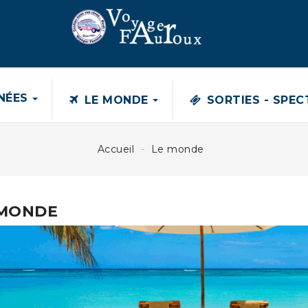
NÉES
LE MONDE
SORTIES - SPE
FRANCE
Accueil
Le monde
LES TRADITIONS DE CAMARGUE
Normal...
 MONDE
430,00 €
580,00 €
SÉJOUR EN MARTINIQUE
Séjour hôtel bambou*** 8 jours...