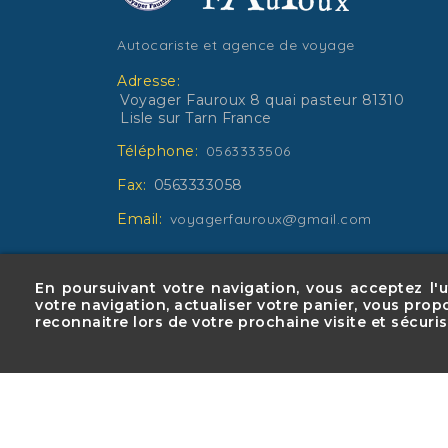
Autocariste et agence de voyage
Adresse:
Voyager Fauroux 8 quai pasteur 81310
Lisle sur Tarn France
Téléphone:
0563333506
Fax:
0563333058
Email:
voyagerfauroux@gmail.com
En poursuivant votre navigation, vous acceptez l'ut
votre navigation, actualiser votre panier, vous prop
Mentions légales
Conditions d'utilisation
reconnaitre lors de votre prochaine visite et sécuri
© 2026 - Logiciel e-commerce par PrestaSho