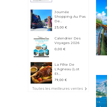
Journée
Shopping Au Pas
De...
Prix
23,00 €
Calendrier Des
Voyages 2026
Prix
0,00 €
La Fête De
L'Agneau (Lot
Et...
Prix
79,00 €

Toutes les meilleures ventes