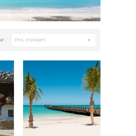
690,00 €
CARNAVAL DE NICE ET LA FÊTE...

Prix, croissant
ar :
14.00...
960,00 €