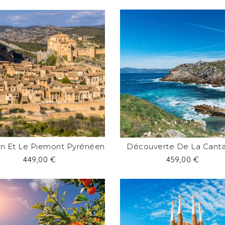
n Et Le Piemont Pyrénéen
Découverte De La Canta
Prix
Prix
449,00 €
459,00 €