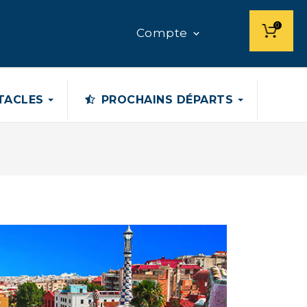
0
Compte

CTACLES
PROCHAINS DÉPARTS
LA BRETAGNE SUD : EN PAYS...
...
899,00 €
AUVERGNE, UN PATRIMOINE
NATURE
Les Volcans d'Auvergne, Le Puy...