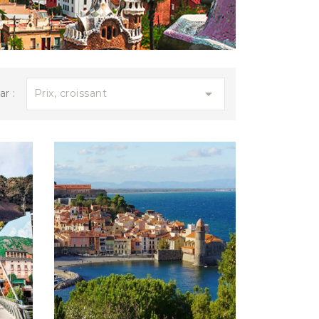
690,00 €
CARNAVAL DE NICE ET LA FÊTE...

Prix, croissant
ar :
14.00...
960,00 €