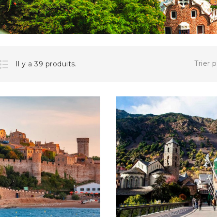
1 690,00 €
LE PIC DU MIDI ET LE...
SUPPLÉMENT -SANS
Trier p
Il y a 39 produits.
Le Pic du Midi et le Château de...
289,00 €