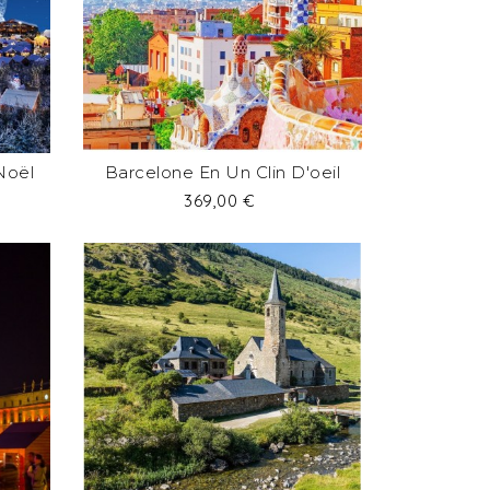
Noël
Barcelone En Un Clin D'oeil
Prix
369,00 €