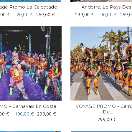
age Promo La Calçotade
Andorre, Le Pays Des.
Prix
Prix
Prix
,00 €
-20,00 €
269,00 €
299,00 €
-30,00 €
269,
de
e
base
O - Carnavals En Costa...
VOYAGE PROMO - Carna
De...
Prix
00 €
-100,00 €
299,00 €
Prix
299,00 €
e