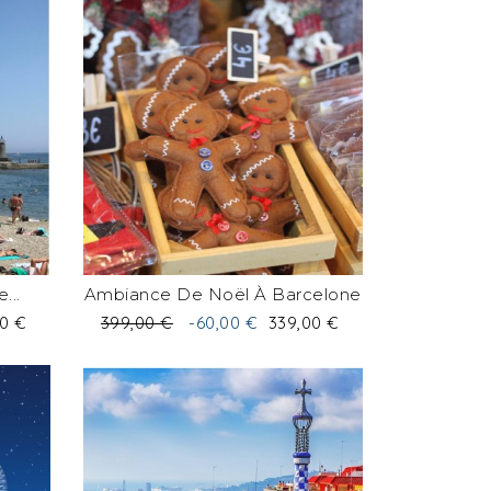
...
Ambiance De Noël À Barcelone
Prix
Prix
00 €
399,00 €
-60,00 €
339,00 €
de
base