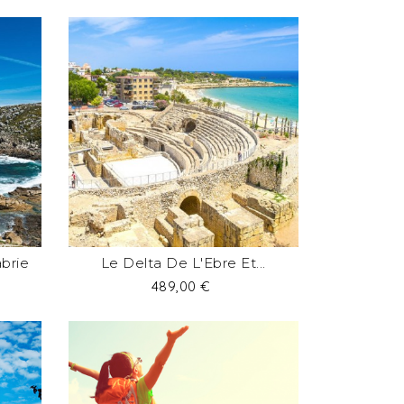
base
brie
Le Delta De L'Ebre Et...
Prix
489,00 €