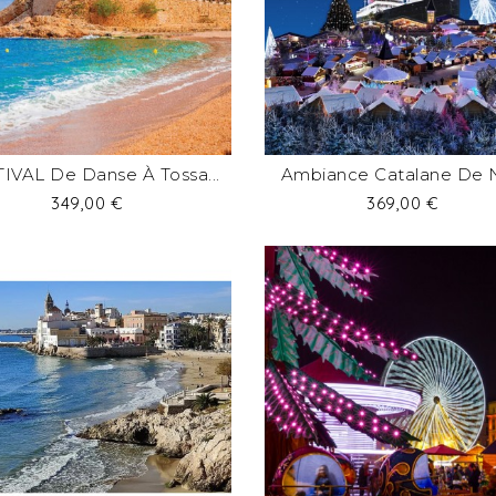
IVAL De Danse À Tossa...
Ambiance Catalane De 
Prix
Prix
349,00 €
369,00 €