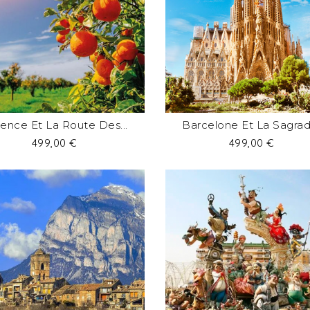
lence Et La Route Des...
Barcelone Et La Sagrada
Prix
Prix
499,00 €
499,00 €