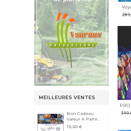
Voy
Prix
289
de
bas
MEILLEURES VENTES
PROM
Prix
399,
Bon Cadeau
de
Valeur À Partir...
bas
Prix
10,00 €