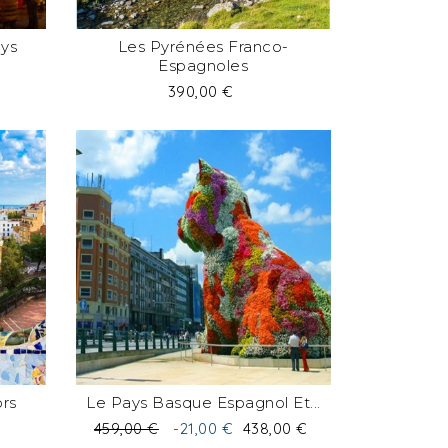
ys
Les Pyrénées Franco-
Espagnoles
Prix
390,00 €
ors
Le Pays Basque Espagnol Et...
Prix
Prix
459,00 €
-21,00 €
438,00 €
de