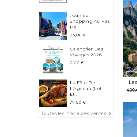
Journée
Shopping Au Pas
De...
Prix
23,00 €
Calendrier Des
Voyages 2026
Prix
0,00 €
Les
La Fête De
L'Agneau (Lot
Prix
409,
Et...
de
bas
Prix
79,00 €

Toutes les meilleures ventes