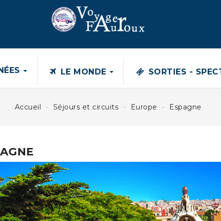
NÉES
LE MONDE
SORTIES - SPE
FRANCE
Accueil
Séjours et circuits
Europe
Espagne
LES TRADITIONS DE CAMARGUE
Normal...
PAGNE
430,00 €
580,00 €
SÉJOUR EN MARTINIQUE
Séjour hôtel bambou*** 8 jours...