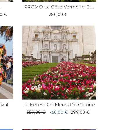
..
PROMO La Côte Vermeille Et...
Prix
00 €
280,00 €
val
La Fêtes Des Fleurs De Gérone
Prix
Prix
359,00 €
-60,00 €
299,00 €
de
base