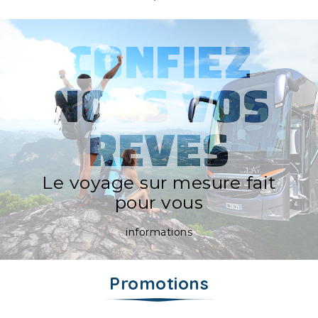
CONFIEZ
NOUS VOS
REVES
Le voyage sur mesure fait
pour vous
informations
Promotions