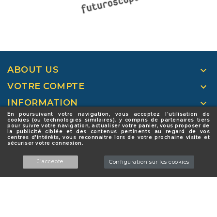
ABOUT US

VOTRE COMPTE

INFORMATION

En poursuivant votre navigation, vous acceptez l'utilisation de
NEWSLETTER

cookies (ou technologies similaires), y compris de partenaires tiers
pour suivre votre navigation, actualiser votre panier, vous proposer de
la publicité ciblée et des contenus pertinents au regard de vos
FOLLOW US

centres d'intérêts, vous reconnaitre lors de votre prochaine visite et
sécuriser votre connexion.
PRODUITS

J'accepte
Configuration sur les cookies
NOTRE SOCIÉTÉ

© 2026 - Logiciel e-commerce par PrestaShop™