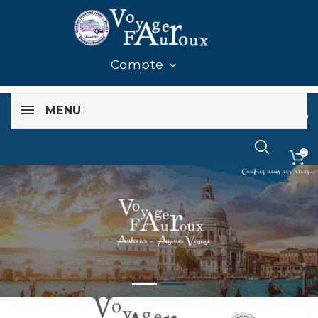
Compte

MENU
0
0