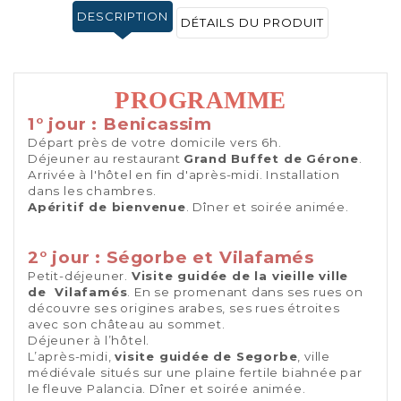
DESCRIPTION
DÉTAILS DU PRODUIT
PROGRAMME
1° jour : Benicassim
Départ près de votre domicile vers 6h.
Déjeuner au restaurant
Grand Buffet de Gérone
.
Arrivée à l'hôtel en fin d'après-midi. Installation
dans les chambres.
Apéritif de bienvenue
. Dîner et soirée animée.
2° jour : Ségorbe et Vilafamés
Petit-déjeuner.
Visite guidée de la vieille ville
de Vilafamés
. En se promenant dans ses rues on
découvre ses origines arabes, ses rues étroites
avec son château au sommet.
Déjeuner à l’hôtel.
L’après-midi,
visite guidée de Segorbe
, ville
médiévale situés sur une plaine fertile biahnée par
le fleuve Palancia. Dîner et soirée animée.